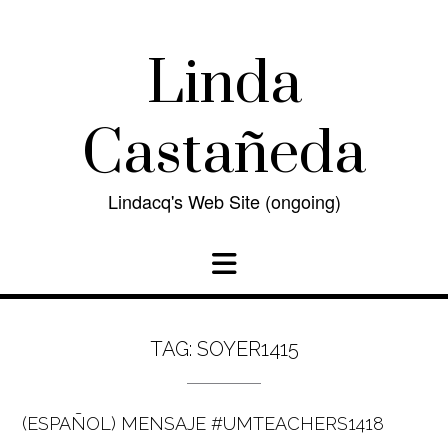
Skip
to
content
Linda
Castañeda
Lindacq's Web Site (ongoing)
TAG:
SOYER1415
(ESPAÑOL) MENSAJE #UMTEACHERS1418