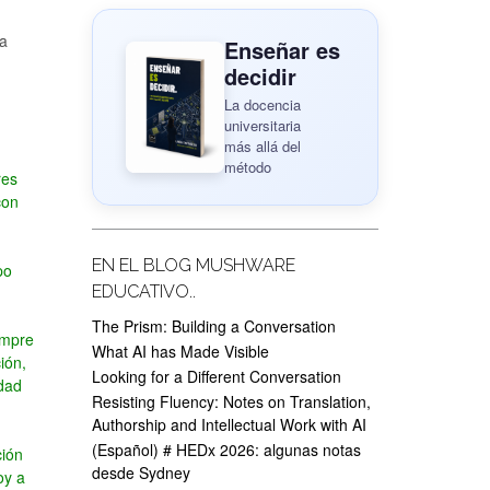
ra
Enseñar es
decidir
La docencia
universitaria
más allá del
método
res
con
EN EL BLOG MUSHWARE
po
EDUCATIVO..
The Prism: Building a Conversation
empre
What AI has Made Visible
ión,
Looking for a Different Conversation
idad
Resisting Fluency: Notes on Translation,
Authorship and Intellectual Work with AI
(Español) # HEDx 2026: algunas notas
ción
desde Sydney
oy a