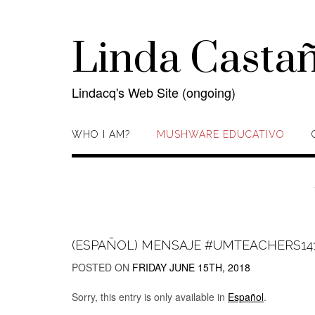
Skip
to
content
Linda Casta
Lindacq's Web Site (ongoing)
WHO I AM?
MUSHWARE EDUCATIVO
(ESPAÑOL) MENSAJE #UMTEACHERS14
POSTED ON
FRIDAY JUNE 15TH, 2018
Sorry, this entry is only available in
Español
.