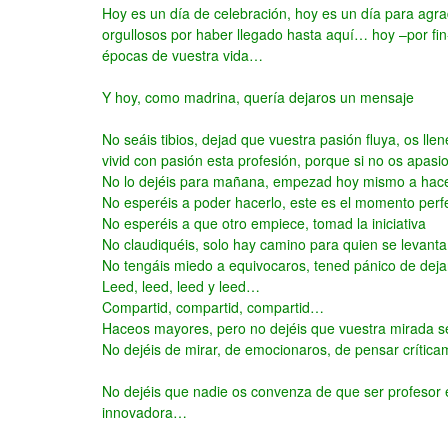
Hoy es un día de celebración, hoy es un día para agra
orgullosos por haber llegado hasta aquí… hoy –por fin
épocas de vuestra vida…
Y hoy, como madrina, quería dejaros un mensaje
No seáis tibios, dejad que vuestra pasión fluya, os lle
vivid con pasión esta profesión, porque si no os apa
No lo dejéis para mañana, empezad hoy mismo a hace
No esperéis a poder hacerlo, este es el momento perf
No esperéis a que otro empiece, tomad la iniciativa
No claudiquéis, solo hay camino para quien se levanta
No tengáis miedo a equivocaros, tened pánico de deja
Leed, leed, leed y leed…
Compartid, compartid, compartid…
Haceos mayores, pero no dejéis que vuestra mirada s
No dejéis de mirar, de emocionaros, de pensar críti
No dejéis que nadie os convenza de que ser profesor e
innovadora…