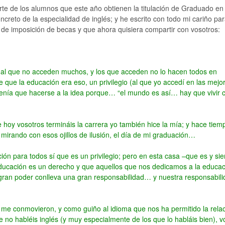
te de los alumnos que este año obtienen la titulación de Graduado en
creto de la especialidad de inglés; y he escrito con todo mi cariño pa
 de imposición de becas y que ahora quisiera compartir con vosotros:
io al que no acceden muchos, y los que acceden no lo hacen todos en
 que la educación era eso, un privilegio (al que yo accedí en las mejo
tenía que hacerse a la idea porque… “el mundo es así… hay que vivir 
hoy vosotros termináis la carrera yo también hice la mía; y hace tiem
mirando con esos ojillos de ilusión, el día de mi graduación…
ión para todos sí que es un privilegio; pero en esta casa –que es y si
ducación es un derecho y que aquellos que nos dedicamos a la educac
gran poder conlleva una gran responsabilidad… y nuestra responsabil
me conmovieron, y como guiño al idioma que nos ha permitido la rela
 no habléis inglés (y muy especialmente de los que lo habláis bien), v