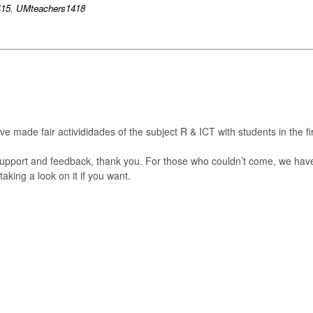
415
,
UMteachers1418
e made fair activididades of the subject R & ICT with students in the fi
support and feedback, thank you. For those who couldn’t come, we hav
 taking a look on it if you want.