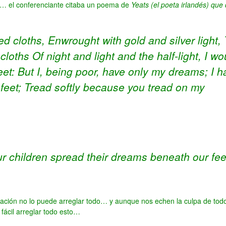
al… el conferenciante
citaba un poema de
Yeats (el poeta irlandés) que 
d cloths, Enwrought with gold and silver light,
loths Of night and light and the half-light, I wo
eet:
But I, being poor, have only my dreams;
I h
feet;
Tread softly because you tread on my
r children spread their dreams beneath our fee
cación no lo puede arreglar todo… y aunque nos echen la culpa de todo
 fácil arreglar todo esto…