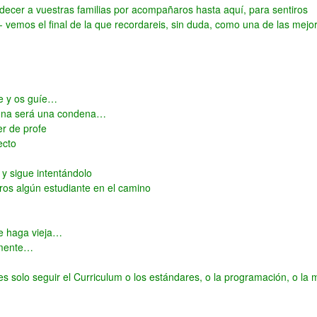
decer a vuestras familias por acompañaros hasta aquí, para sentiros
- vemos el final de la que recordareis, sin duda, como una de las mejo
ne y os guíe…
siona será una condena…
r de profe
ecto
 y sigue intentándolo
ros algún estudiante en el camino
e haga vieja…
camente…
s solo seguir el Curriculum o los estándares, o la programación, o la