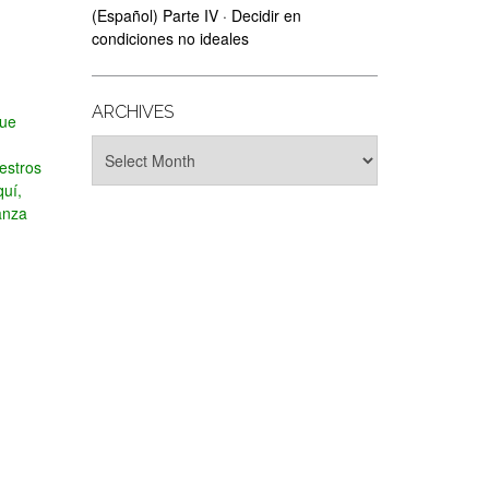
(Español) Parte IV · Decidir en
condiciones no ideales
ARCHIVES
que
Archives
estros
quí,
anza