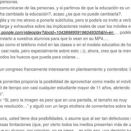
s personas.
comunicarse de las personas, y si partimos de que la educación es un
 ha cambiado la educación?, acaso ¿es que no puede cambiarla?.
és y no me atrevo a ponerle subtítulos, pero si podeís os invito a verl
larga y exhaustiva sobre las implicaciones reales de usar los móviles e
deo.google.com/videoplay?docid=1043898959196049305&hl=en
… podéi
 enviarlo a vuestros alumnos para que lo vean en su MP4….
o como el teléfono móvil en las clases o en el modelo educativo de ho
 casi nada, pero especialmente sobre esto ;-)), ahora, creo que la men
 todos los huecos que pueda para colarse…
 un congreso francamente interesante en planteamiento y contenidos: l
los ponentes proponía la posibilidad de aprovechar como medio el móvil
ad de tiempo con casi cualquier estudiante mayor de 11 años, abriendo
o”.
ó: “Si, pero la imagen es peor que en una pantalla, el tamaño es muy
os resolución…” y siguió con un largo etcétera de comentarios sobre la
Ahora, usted tiene dos posibilidades, o asume que al ser tan defectuoso
sas limitaciones (que, por cierto todos los medios presentan más de u
ue su alumno, por principio, no se niega… es sólo eso, una decisión tu