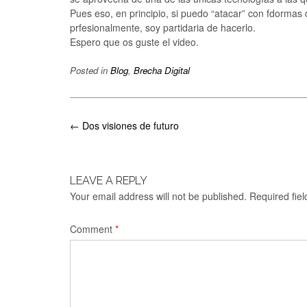
Pues eso, en principio, si puedo “atacar” con fdormas 
prfesionalmente, soy partidaria de hacerlo.
Espero que os guste el video.
Posted in
Blog
,
Brecha Digital
Post
←
Dos visiones de futuro
navigation
LEAVE A REPLY
Your email address will not be published.
Required fie
Comment
*