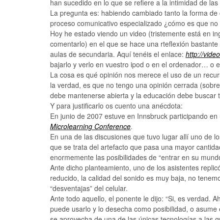
han sucedido en lo que se refiere a la intimidad de la
La pregunta es: habiendo cambiado tanto la forma de 
proceso comunicativo especializado ¿cómo es que no
Hoy he estado viendo un video (tristemente está en ingl
comentarlo) en el que se hace una rteflexión bastante 
aulas de secundaria. Aquí tenéis el enlace:
http://vi
bajarlo y verlo en vuestro ipod o en el ordenador… o
La cosa es qué opinión nos merece el uso de un recurs
la verdad, es que no tengo una opinión cerrada (sobre
debe mantenerse abierta y la educación debe buscar
Y para justificarlo os cuento una anécdota:
En junio de 2007 estuve en Innsbruck participando en
Microlearning Conference
.
En una de las discusiones que tuvo lugar allí uno de 
que se trata del artefacto que pasa una mayor cantid
enormemente las posibilidades de “entrar en su mund
Ante dicho planteamiento, uno de los asistentes replic
reducido, la calidad del sonido es muy baja, no tenem
“desventajas” del celular.
Ante todo aquello, el ponente le dijo: “Si, es verdad. 
puede usarlo y lo desecha como posibilidad, o asume e
se aprovecha de una de las únicas tecnologías a las q