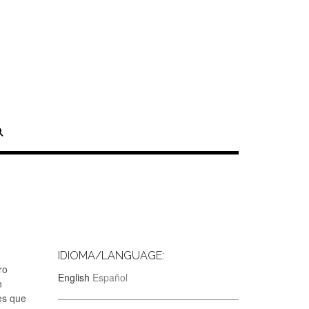
IDIOMA/LANGUAGE:
ro
English
Español
n
es que