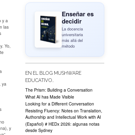
Enseñar es
decidir
o y a
n las
La docencia
s
universitaria
más allá del
y. Yo,
método
te
a
EN EL BLOG MUSHWARE
EDUCATIVO..
, ya
The Prism: Building a Conversation
What AI has Made Visible
Looking for a Different Conversation
s
Resisting Fluency: Notes on Translation,
Authorship and Intellectual Work with AI
 no
(Español) # HEDx 2026: algunas notas
na), y
desde Sydney
ya”