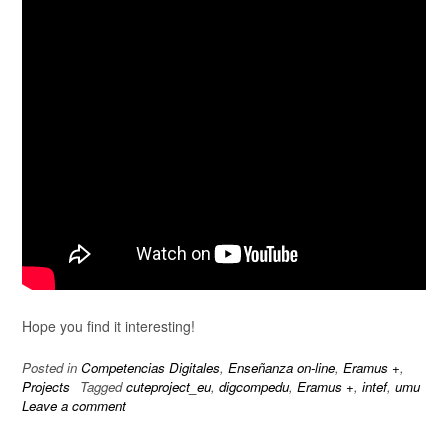
Hope you find it interesting!
Posted in
Competencias Digitales
,
Enseñanza on-line
,
Eramus +
,
Projects
Tagged
cuteproject_eu
,
digcompedu
,
Eramus +
,
intef
,
umu
Leave a comment