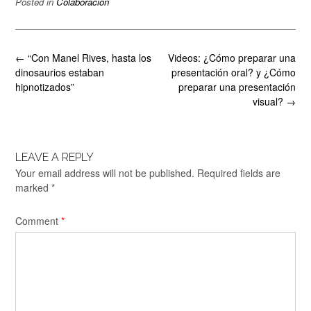
Posted in
Colaboración
Post
←
“Con Manel Rives, hasta los
Videos: ¿Cómo preparar una
navigation
dinosaurios estaban
presentación oral? y ¿Cómo
hipnotizados”
preparar una presentación
visual?
→
LEAVE A REPLY
Your email address will not be published.
Required fields are
marked
*
Comment
*