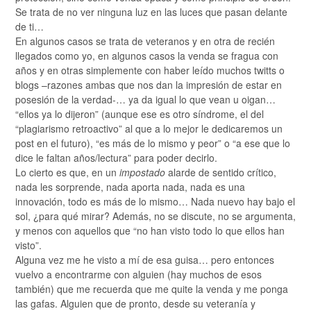
Se trata de no ver ninguna luz en las luces que pasan delante
de ti…
En algunos casos se trata de veteranos y en otra de recién
llegados como yo, en algunos casos la venda se fragua con
años y en otras simplemente con haber leído muchos twitts o
blogs –razones ambas que nos dan la impresión de estar en
posesión de la verdad-… ya da igual lo que vean u oigan…
“ellos ya lo dijeron” (aunque ese es otro síndrome, el del
“plagiarismo retroactivo” al que a lo mejor le dedicaremos un
post en el futuro), “es más de lo mismo y peor” o “a ese que lo
dice le faltan años/lectura” para poder decirlo.
Lo cierto es que, en un
impostado
alarde de sentido crítico,
nada les sorprende, nada aporta nada, nada es una
innovación, todo es más de lo mismo… Nada nuevo hay bajo el
sol, ¿para qué mirar? Además, no se discute, no se argumenta,
y menos con aquellos que “no han visto todo lo que ellos han
visto”.
Alguna vez me he visto a mí de esa guisa… pero entonces
vuelvo a encontrarme con alguien (hay muchos de esos
también) que me recuerda que me quite la venda y me ponga
las gafas. Alguien que de pronto, desde su veteranía y