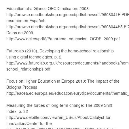
Education at a Glance OECD Indicators 2008
http://browse.oecdbookshop.org/oecd/pdfs/browseit/9608041E.PD
resumen en Español:
http://browse.oecdbookshop.org/oecd/pdfs/browseit/9608044E5.P
Datos de 2009
http://www.oei.es/pdf2/Panorama_educacion_OCDE_2009.pdf
Futurelab (2010), Developing the home-school relationship
using digital technologies, p. 2
http://www2.futurelab.org.uk/resources/documents/handbooks/hom
school_relationships.pdf
Focus on Higher Education in Europe 2010: The Impact of the
Bologna Process
http://eacea.ec.europa.eu/education/eurydice/documents/thematic
Measuring the forces of long-term change: The 2009 Shift
Index, p. 32
http://www.deloitte.com/view/en_US/us/About/Catalyst-for-
Innovation/Center-for-the-