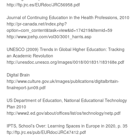
http://ftp.jrc.es/EURdoc/JRC56958.pdf
Journal of Continuing Education in the Health Professions, 2010
http://pr-canada.net/index.php?
option=com_content&task=view&id=174219&Itemid=59
http://www.jcehp.com/vol30/3001_harris.asp
UNESCO (2009) Trends in Global Higher Education: Tracking
an Academic Revolution
http://unesdoc.unesco.org/images/0018/001831/183168e.pdf
Digital Brain
http://www.culture.gov.uk/images/publications/digitalbritain-
finalreport-jun09.pdf
US Department of Education, National Educational Technology
Plan 2010
http://www2.ed.gov/about/offices/list/os/technology/netp.pdf
IPTS, School’s Over: Learning Spaces in Europe in 2020, p. 35
ftp://ftp.jrc.es/pub/EURdoc/JRC47412.pdf