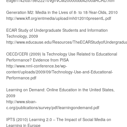
Edge/f142fcb75ef22210VgnVCM200000bb42f00aRCRD.htm
Generation M2: Media in the Lives of 8- to 18-Year-Olds, 2010
http://www.kff.org/entmedia/upload/mh012010presentL.pdf
ECAR Study of Undergraduate Students and Information
Technology, 2009
http://www.educause.edu/Resources/TheECARStudyofUndergradu
OECD/CERI (2009) Is Technology Use Related to Educational
Performance? Evidence from PISA
http://www.nml-conference.be/wp-
content/uploads/2009/09/Technology-Use-and-Educational-
Performance.pdf
Learning on Demand: Online Education in the United States,
2009
http://www.sloan-
c.org/publications/survey/pdf/learningondemand.pdf
IPTS (2010) Learning 2.0 – The Impact of Social Media on
Learning in Europe