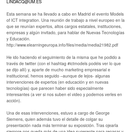
LINDACQ@UM.ES
Esta semana se ha llevado a cabo en Madrid el evento Models
of ICT integration. Una reunión de trabajo a nivel europeo en la
que se reunían expertos, altos cargos estatales, instituciones,
empresas y algún invitado, para hablar de Nuevas Tecnologías
y Educación.
http://www.elearningeuropa.info/files/media/media21982.pdf
He ido haciendo el seguimiento de la misma que he podido a
través de twitter (con el hashtag #ictmodels podéis ver lo que
se dijo allí) y, aparte de mucho marketing empresarial e
institucional, hemos seguido –aunque de lejos- algunas
intervenciones de expertos (en educación y en nuevas
tecnologías) que parecen haber sido especialmente
interesantes (a ver si nos suben el video y podemos verles en
acción).
Una de esas intervenciones, estuvo a cargo de George
Siemens, quien además tuvo el detalle de colgar su
presentación nada más terminar su exposición. Tras ojearla
siempre nos queda más de una idea sugerente para repasar y