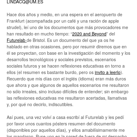
LINDACQ@UM.ES
Hace dos años y medio, en una espera en el aeropuerto de
Frankfurt (acompañada por un café y una ración de apple
strudel), leí uno de los documentos que más provocadores me
han resultado en mucho tiempo: “
2020 and Beyond
” del
Futurelab
de Bristol. Es un documento del que ya os he
hablado en otras ocasiones, pero por resumir diremos que en
él se proyectan, con base en la investigación del momento y los
desarrollos tecnológicos y sociales previstos, escenarios
sociales futuros y se hacen reflexiones educativas en torno a
ellos (el resumen es bastante burdo, pero os
invito a leerlo
).
Recuerdo que mis días con el inglés (idioma) eran más duros
que ahora y que algunos de aquellos escenarios me resultaron
no sólo irreales, sino incluso difíciles de entender; sin embargo
las reflexiones educativas me resultaron acertadas, llamativas
y, por qué no decirlo, indiscutibles.
Así pues, una vez volví a casa escribí al Futurelab y les pedí
por favor unos cuantos pósters resumen del documento
(disponibles por aquellos días), y ellos amabilísimamente me
los mandaron. Puse uno en la pared de fuera de mi despacho,