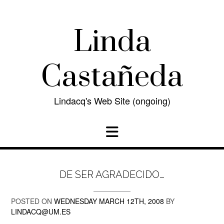
Skip
to
content
Linda
Castañeda
Lindacq's Web Site (ongoing)
DE SER AGRADECIDO….
POSTED ON
WEDNESDAY MARCH 12TH, 2008
BY
LINDACQ@UM.ES