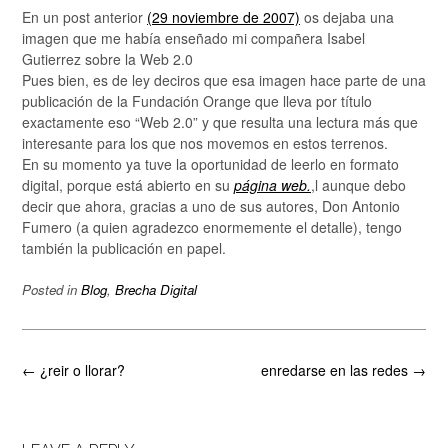
En un post anterior
(29 noviembre de 2007)
os dejaba una
imagen que me había enseñado mi compañera Isabel
Gutierrez sobre la Web 2.0
Pues bien, es de ley deciros que esa imagen hace parte de una
publicación de la Fundación Orange que lleva por título
exactamente eso “Web 2.0” y que resulta una lectura más que
interesante para los que nos movemos en estos terrenos.
En su momento ya tuve la oportunidad de leerlo en formato
digital, porque está abierto en su
página web.
,l aunque debo
decir que ahora, gracias a uno de sus autores, Don Antonio
Fumero (a quien agradezco enormemente el detalle), tengo
también la publicación en papel.
Posted in
Blog
,
Brecha Digital
Post
←
¿reir o llorar?
enredarse en las redes
→
navigation