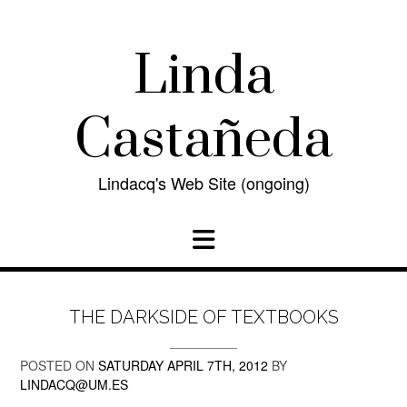
Skip
to
content
Linda
Castañeda
Lindacq's Web Site (ongoing)
THE DARKSIDE OF TEXTBOOKS
POSTED ON
SATURDAY APRIL 7TH, 2012
BY
LINDACQ@UM.ES