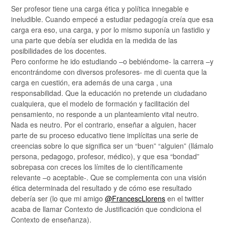
Ser profesor tiene una carga ética y política innegable e
ineludible. Cuando empecé a estudiar pedagogía creía que esa
carga era eso, una carga, y por lo mismo suponía un fastidio y
una parte que debía ser eludida en la medida de las
posibilidades de los docentes.
Pero conforme he ido estudiando –o bebiéndome- la carrera –y
encontrándome con diversos profesores- me di cuenta que la
carga en cuestión, era además de una carga , una
responsabilidad. Que la educación no pretende un ciudadano
cualquiera, que el modelo de formación y facilitación del
pensamiento, no responde a un planteamiento vital neutro.
Nada es neutro. Por el contrario, enseñar a alguien, hacer
parte de su proceso educativo tiene implícitas una serie de
creencias sobre lo que significa ser un “buen” “alguien” (llámalo
persona, pedagogo, profesor, médico), y que esa “bondad”
sobrepasa con creces los límites de lo científicamente
relevante –o aceptable-. Que se complementa con una visión
ética determinada del resultado y de cómo ese resultado
debería ser (lo que mi amigo
@FrancescLlorens
en el twitter
acaba de llamar Contexto de Justificación que condiciona el
Contexto de enseñanza).