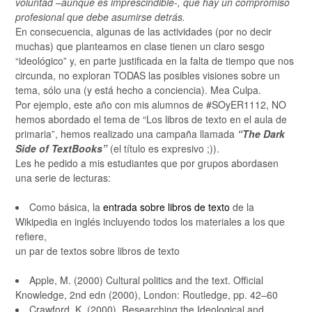
voluntad –aunque es imprescindible-, que hay un compromiso
profesional que debe asumirse detrás.
En consecuencia, algunas de las actividades (por no decir
muchas) que planteamos en clase tienen un claro sesgo
“ideológico” y, en parte justificada en la falta de tiempo que nos
circunda, no exploran TODAS las posibles visiones sobre un
tema, sólo una (y está hecho a conciencia). Mea Culpa.
Por ejemplo, este año con mis alumnos de #SOyER1112, NO
hemos abordado el tema de “Los libros de texto en el aula de
primaria”, hemos realizado una campaña llamada
“The Dark
Side of TextBooks”
(el título es expresivo ;)).
Les he pedido a mis estudiantes que por grupos abordasen
una serie de lecturas:
Como básica, la
entrada sobre libros de texto
de la
Wikipedia en inglés incluyendo todos los materiales a los que
refiere,
un par de textos sobre libros de texto
Apple, M. (2000) Cultural politics and the text. Official
Knowledge, 2nd edn (2000), London: Routledge, pp. 42–60
Crawford, K. (2000). Researching the Ideological and