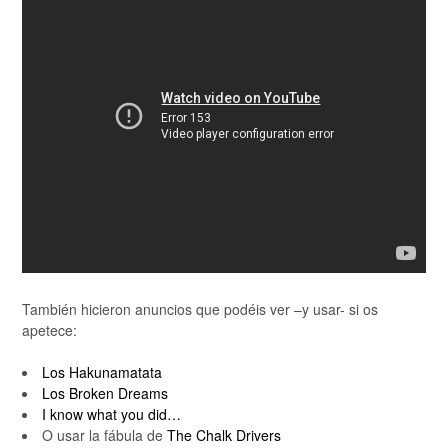
También hicieron anuncios que podéis ver –y usar- si os
apetece:
Los Hakunamatata
Los Broken Dreams
I know what you did…
O usar la fábula de
The Chalk Drivers