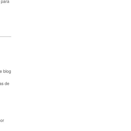
 para
e blog
as de
por