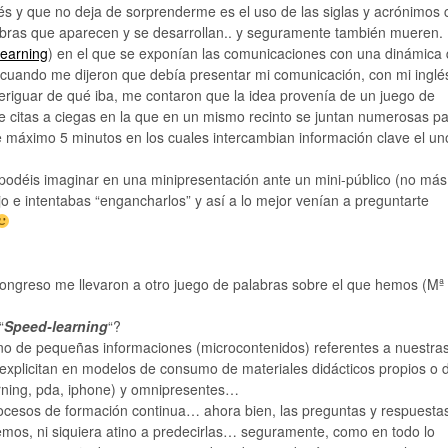
lés y que no deja de sorprenderme es el uso de las siglas y acrónimos
alabras que aparecen y se desarrollan.. y seguramente también mueren.
learning
) en el que se exponían las comunicaciones con una dinámica
cuando me dijeron que debía presentar mi comunicación, con mi inglé
eriguar de qué iba, me contaron que la idea provenía de un juego de
e citas a ciegas en la que en un mismo recinto se juntan numerosas pa
máximo 5 minutos en los cuales intercambian información clave el un
 podéis imaginar en una minipresentación ante un mini-público (no más
o e intentabas “engancharlos” y así a lo mejor venían a preguntarte
 congreso me llevaron a otro juego de palabras sobre el que hemos (Mª
“
Speed-learning
“?
eno de pequeñas informaciones (microcontenidos) referentes a nuestra
 explicitan en modelos de consumo de materiales didácticos propios o 
rning, pda, iphone) y omnipresentes…
ocesos de formación continua… ahora bien, las preguntas y respuesta
emos, ni siquiera atino a predecirlas… seguramente, como en todo lo