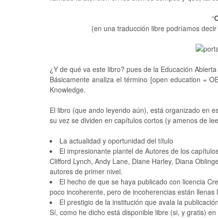
“
O
(en una traducción libre podríamos decir
¿Y de qué va este libro? pues de la Educación Abierta 
Básicamente analiza el término [open education = O
Knowledge.
El libro (que ando leyendo aún), está organizado en e
su vez se dividen en capítulos cortos (y amenos de le
La actualidad y oportunidad del título
El impresionante plantel de Autores de los capítulo
Clifford Lynch, Andy Lane, Diane Harley, Diana Oblinge
autores de primer nivel.
El hecho de que se haya publicado con licencia Cre
poco incoherente, pero de incoherencias están llenas la
El prestigio de la institución que avala la publicació
Sí, como he dicho está disponible libre (si, y gratis) e