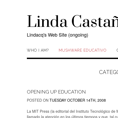
Skip
to
content
Linda Casta
Lindacq's Web Site (ongoing)
WHO I AM?
MUSHWARE EDUCATIVO
CATEG
OPENING UP EDUCATION
POSTED ON
TUESDAY OCTOBER 14TH, 2008
La MIT Press (la editorial del Instituto Tecnológico d
llamado la atención en los últimos tiempos y que, tal c