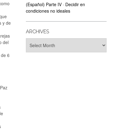
 como
(Español) Parte IV · Decidir en
condiciones no ideales
 que
s y de
ARCHIVES
rejas
Archives
o del
 de 6
 Paz
s
de
s