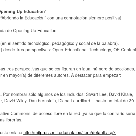
pening Up Education
”
 “Abriendo la Educación” con una connotación siempre positiva)
(en el sentido tecnológico, pedagógico y social de la palabra).
E] desde tres perspectivas: Open Educational Technology, OE Conten
sas tres perspectivas que se configuran en igual número de secciones,
er en mayoría) de diferentes autores. A destacar para empezar:
s. Por nombrar sólo algunos de los incluidos: Stwart Lee, David Khale,
r, David Wiley, Dan bernstein, Diana Laurrillard… hasta un total de 30
ative Commons, de acceso libre en la red (ya sé que lo contrario sería
s librerías.
n
n este enlace
http://mitpress.mit.edu/catalog/item/default.asp?