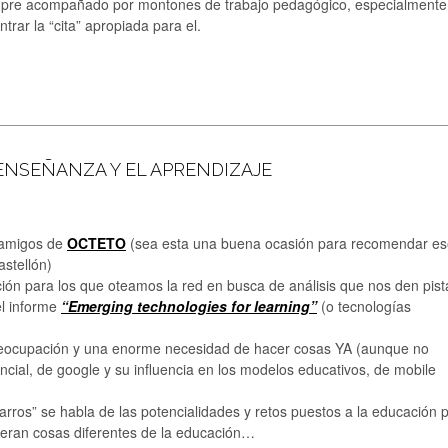
iempre acompañado por montones de trabajo pedagógico, especialmente
rar la “cita” apropiada para el.
ENSEÑANZA Y EL APRENDIZAJE
 amigos de
OCTETO
(sea esta una buena ocasión para recomendar es
stellón)
ción para los que oteamos la red en busca de análisis que nos den pist
el informe
“Emerging technologies for learning”
(o tecnologías
 preocupación y una enorme necesidad de hacer cosas YA (aunque no
ial, de google y su influencia en los modelos educativos, de mobile
ros” se habla de las potencialidades y retos puestos a la educación 
eran cosas diferentes de la educación…