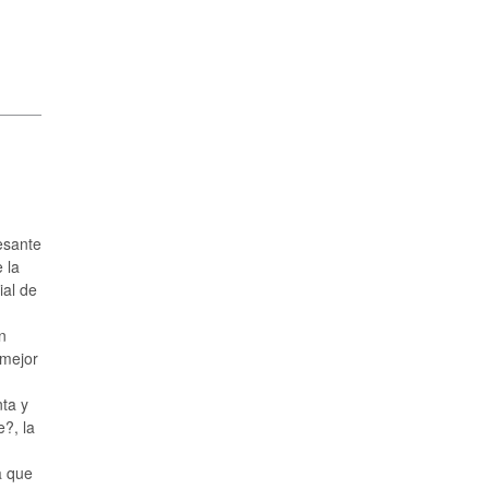
esante
 la
ial de
n
 mejor
nta y
?, la
a que