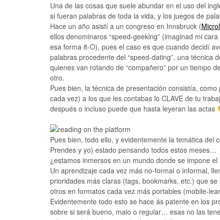
Una de las cosas que suele abundar en el uso del ing
si fueran palabras de toda la vida, y los juegos de p
Hace un año asistí a un congreso en Innsbruck (
Micro
ellos denominaros “speed-geeking” (imaginad mi cara 
esa forma 8-O), pues el caso es que cuando decidí av
palabras procedente del “speed-dating”, una técnica d
quienes van rotando de “compañero” por un tiempo de 
otro.
Pues bien, la técnica de presentación consistía, como
cada vez) a los que les contabas lo CLAVE de tu trabaj
después o incluso puede que hasta leyeran las actas
Pues bien, todo ello, y evidentemente la temática del
Prendes y yo) estado pensando todos estos meses…
¿estamos inmersos en un mundo donde se impone el 
Un aprendizaje cada vez más no-formal o informal, ll
prioridades más claras (tags, bookmarks, etc.) que se
otros en formatos cada vez más portables (mobile-lea
Evidentemente todo esto se hace ás patente en los pr
sobre si será bueno, malo o regular… esas no las ten