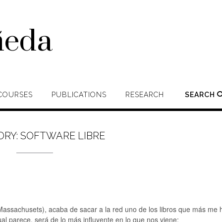
ñeda
COURSES
PUBLICATIONS
RESEARCH
SEARCH
ORY:
SOFTWARE LIBRE
e Massachusets), acaba de sacar a la red uno de los libros que más me 
ual parece, será de lo más influyente en lo que nos viene: