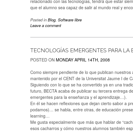
relacionado con las tecnologías, tendrá que estar s
que el alumno sea capaz de salir al mundo real y encont
Posted in
Blog
,
Software libre
Leave a comment
TECNOLOGÍAS EMERGENTES PARA LA 
POSTED ON
MONDAY APRIL 14TH, 2008
Como siempre pendiente de lo que publican nuestros
mantenido por el CENT de la Universitat Jaume I de Ca
Siguiendo con lo que se ha convertido ya en una tradi
futuro, BECTA acaba de publicar su tercera entrega d
emergentes para la enseñanza y el aprendizaje…).
En él se hacen reflexiones que dejan cierto sabor a
podamos)… se habla, entre otras, de educación presenc
learning…
Me gusta especialmente que más que hablar de “cachar
esos cacharros y cómo nuestros alumnos también esp