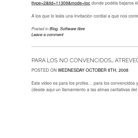
ttype=2&tid=11309&mode=toc
donde podéis bajaros el 
A los que lo leáis una invitación cordial a que nos con
Posted in
Blog
,
Software libre
Leave a comment
PARA LOS NO CONVENCIDOS… ATREVE
POSTED ON
WEDNESDAY OCTOBER 8TH, 2008
Este video es para los profes… para los convencidos 
(desde aqui un llamamiento a las almas caritativas d