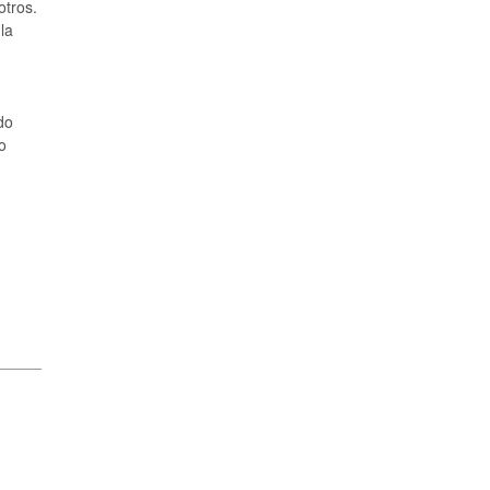
otros.
la
do
o