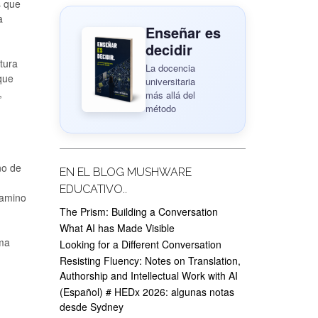
s que
a
Enseñar es
decidir
tura
La docencia
que
universitaria
,
más allá del
método
no de
EN EL BLOG MUSHWARE
EDUCATIVO..
camino
The Prism: Building a Conversation
What AI has Made Visible
sma
Looking for a Different Conversation
Resisting Fluency: Notes on Translation,
Authorship and Intellectual Work with AI
(Español) # HEDx 2026: algunas notas
desde Sydney