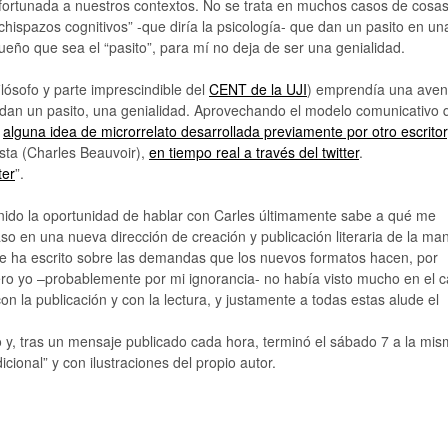
ortunada a nuestros contextos. No se trata en muchos casos de cosa
ispazos cognitivos” -que diría la psicología- que dan un pasito en un
ueño que sea el “pasito”, para mí no deja de ser una genialidad.
 filósofo y parte imprescindible del
CENT de la UJI
) emprendía una aven
dan un pasito, una genialidad. Aprovechando el modelo comunicativo 
y
alguna idea de microrrelato desarrollada previamente por otro escritor
ista (Charles Beauvoir),
en tiempo real a través del twitter
.
ter
”.
nido la oportunidad de hablar con Carles últimamente sabe a qué me
so en una nueva dirección de creación y publicación literaria de la ma
e ha escrito sobre las demandas que los nuevos formatos hacen, por
; pero yo –probablemente por mi ignorancia- no había visto mucho en el 
con la publicación y con la lectura, y justamente a todas estas alude el
ro y, tras un mensaje publicado cada hora, terminó el sábado 7 a la mi
cional” y con ilustraciones del propio autor.