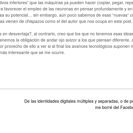
vos inferiores” que las máquinas ya pueden hacer (copiar, pegar, repet
a favorecer el empleo de las neuronas en pensar profundamente y en
osa su potencial… sin embargo, aún poco sabemos de esas “nuevas” c
as vienen de chispazos como el del autor que nos ocupa en este post.
s en desventaja?, al contrario, creo que los que no tenemos esas idea
 tenemos la obligación de andar ojo avizor a los que piensan diferente, 
or provecho de ello a ver si al final los avances tecnológicos suponen 
 más interesante que se me ocurre.
De las identidades digitales múltiples y separadas, o de 
me borré del Face