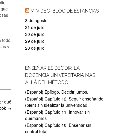
ir,
 que
MI VIDEO-BLOG DE ESTANCIAS
osas
3 de agosto
31 de julio
s
30 de julio
a todo
29 de julio
más y
28 de julio
ENSEÑAR ES DECIDIR: LA
DOCENCIA UNIVERSITARIA MÁS
ALLÁ DEL MÉTODO
(Español) Epílogo. Decidir juntos.
(Español) Capítulo 12. Seguir enseñando
por qué
(bien) sin idealizar la universidad
book
→
(Español) Capítulo 11. Innovar sin
quemarnos
(Español) Capítulo 10. Enseñar sin
control total