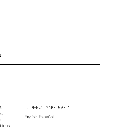
a
IDIOMA/LANGUAGE:
a.
English
Español
l
 ideas