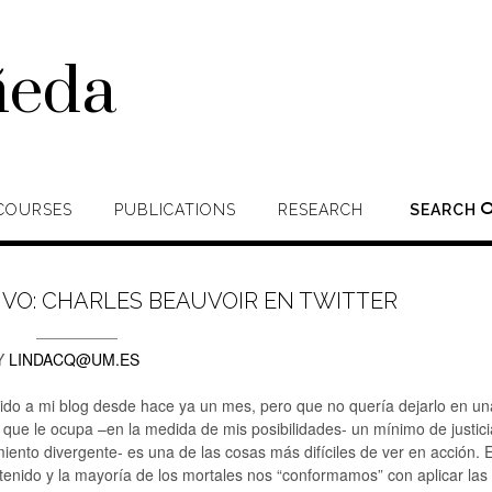
ñeda
COURSES
PUBLICATIONS
RESEARCH
SEARCH
IVO: CHARLES BEAUVOIR EN TWITTER
Y
LINDACQ@UM.ES
ido a mi blog desde hace ya un mes, pero que no quería dejarlo en un
a que le ocupa –en la medida de mis posibilidades- un mínimo de justici
miento divergente- es una de las cosas más difíciles de ver en acción. E
tenido y la mayoría de los mortales nos “conformamos” con aplicar las