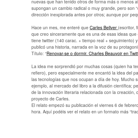
nuevas que han tenido otros de forma más o menos af
supongan un cambio radical o muy grande, pero son “ch
dirección inexplorada antes por otros; aunque por peq
Hace un mes, me enteré que
Carles Bellver
(escritor,
que creo sinceramente que es una de esas ideas que 
tiene twitter (140 carac. + tiempo real + seguimiento) 
publicó una historia, narrada en la voz de su protagon
Título: “
Renovar-se o dormir. Charles Beauvoir en Twit
La idea me sorprendió por muchas cosas (quien ha te
refiero), pero especialmente me encantó la idea del pa
las tecnologías que nos ocupan a día de hoy. Mucho s
ejemplo, al mercado del libro a la difusión científica
de la innovación literaria relacionada con la creación, 
proyecto de Carles.
El relato empezó su publicación el viernes 6 de febre
hora. Aquí podéis ver el relato en un formato más “tradi