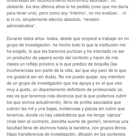
universidad sin reconocimiento económico asociado-, no
obstante, los dos últimos años lo he pedido (creo que me daría
para tener uno), pero como soy “interino”, no me evalúan… ni
si ni no, simplemente silencio absoluto, “revisión
administrativa”.
Durante estos años -todos, desde que empecé a trabajar en mi
grupo de investigación- he hecho todo lo que la institución me
ha exigido, lo que los baremos puntúan y he intentado no ser
un productor de papers sordo del contexto y hacer de mis
clases un reflejo próximo a lo que predico de boquilla (las
incoherencias son parte de la vida, así que soy peor de lo que
me gustaría ser sin duda). No me puedo quejar, soy miembro
de un grupo de investigación que me apoya y en el que vivo
muy a gusto, un departamento deficitario de profesorado (si,
eso es que tenemos más docencia que la que podemos cubrir
los que somos actualmente), lleno de profes asociados que
cubren las mil y una bajas, incidencias y plazas sin cubrir que
tenemos, donde no hay catedráticos que me tenga “ojeriza”
(más bien al contrario, ¡bendita suerte de gente!), tenemos una
facultad llena de alumnos hasta la bandera, con grupos llenos.
Hago transferencia de investigación, difusión en los contextos