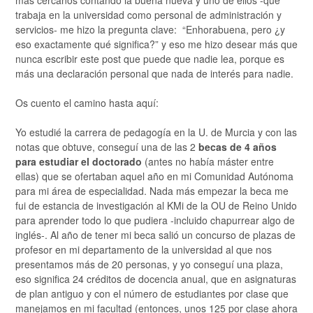
más cercanos contando la buena nueva y uno de ellos -que
trabaja en la universidad como personal de administración y
servicios- me hizo la pregunta clave: “Enhorabuena, pero ¿y
eso exactamente qué significa?” y eso me hizo desear más que
nunca escribir este post que puede que nadie lea, porque es
más una declaración personal que nada de interés para nadie.
Os cuento el camino hasta aquí:
Yo estudié la carrera de pedagogía en la U. de Murcia y con las
notas que obtuve, conseguí una de las 2
becas de 4 años
para estudiar el doctorado
(antes no había máster entre
ellas) que se ofertaban aquel año en mi Comunidad Autónoma
para mi área de especialidad. Nada más empezar la beca me
fui de estancia de investigación al KMi de la OU de Reino Unido
para aprender todo lo que pudiera -incluido chapurrear algo de
inglés-. Al año de tener mi beca salió un concurso de plazas de
profesor en mi departamento de la universidad al que nos
presentamos más de 20 personas, y yo conseguí una plaza,
eso significa 24 créditos de docencia anual, que en asignaturas
de plan antiguo y con el número de estudiantes por clase que
manejamos en mi facultad (entonces, unos 125 por clase ahora