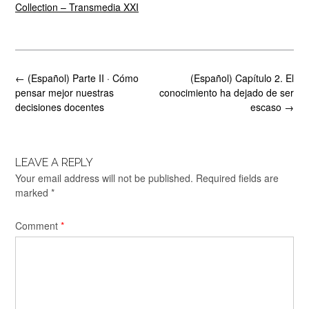
Collection – Transmedia XXI
Post
←
(Español) Parte II · Cómo
(Español) Capítulo 2. El
navigation
pensar mejor nuestras
conocimiento ha dejado de ser
decisiones docentes
escaso
→
LEAVE A REPLY
Your email address will not be published.
Required fields are
marked
*
Comment
*