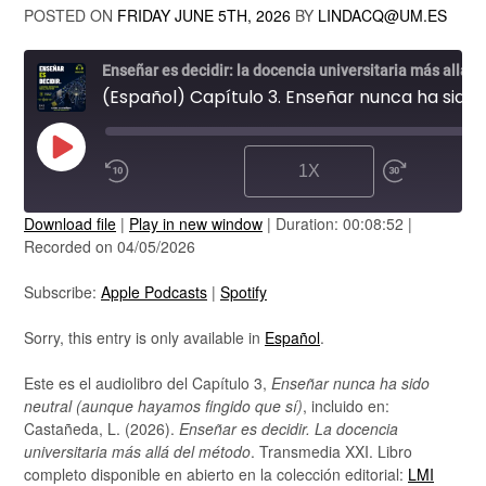
POSTED ON
FRIDAY JUNE 5TH, 2026
BY
LINDACQ@UM.ES
Enseñar es decidir: la docencia universitaria más allá del método
(Español) Capítulo 3. Enseñar nunca ha sido neutral (aunque hayamos fingido que sí)
PLAY
1X
EPISODE
Download file
|
Play in new window
|
Duration: 00:08:52
|
SUBSCRIBE
Recorded on 04/05/2026
SHARE
Apple Podcasts
Spotify
Subscribe:
Apple Podcasts
|
Spotify
RSS FEED
LINK
Sorry, this entry is only available in
Español
.
EMBED
Este es el audiolibro del Capítulo 3,
Enseñar nunca ha sido
neutral (aunque hayamos fingido que sí)
, incluido en:
Castañeda, L. (2026).
Enseñar es decidir. La docencia
universitaria más allá del método
. Transmedia XXI. Libro
completo disponible en abierto en la colección editorial:
LMI