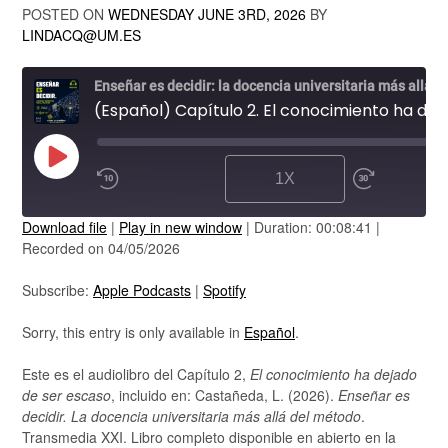
POSTED ON
WEDNESDAY JUNE 3RD, 2026
BY
LINDACQ@UM.ES
Enseñar es decidir: la docencia universitaria más allá del método
(Español) Capítulo 2. El conocimiento ha dejado de ser escaso
PLAY
1X
EPISODE
Download file
|
Play in new window
|
Duration: 00:08:41
|
SUBSCRIBE
Recorded on 04/05/2026
SHARE
Apple Podcasts
Spotify
Subscribe:
Apple Podcasts
|
Spotify
RSS FEED
LINK
Sorry, this entry is only available in
Español
.
EMBED
Este es el audiolibro del Capítulo 2,
El conocimiento ha dejado
de ser escaso
, incluido en: Castañeda, L. (2026).
Enseñar es
decidir. La docencia universitaria más allá del método
.
Transmedia XXI. Libro completo disponible en abierto en la