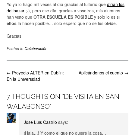
Yo ya lo hago mil veces al día gracias al tuiterío que
dirían los
del bazar
;-), pero ese día, gracias a vosotros, mis alumnos
han visto que
OTRA ESCUELA ES POSIBLE
y sólo lo es si
ellos
la hacen posible… sólo espero que no se les olvide.
Gracias.
Posted in
Colaboración
Post
←
Proyecto ALTER en Dublin:
Aplicándonos el cuento
→
navigation
En la Universidad
7 THOUGHTS ON “
DE VISITA EN SAN
WALABONSO
”
José Luis Castillo
says:
¡Hala…! Y como el que no quiere la cosa…