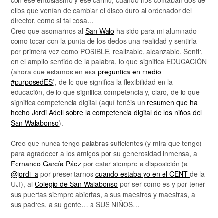
con ese entusiasmo y ese cariño, cuando nos contaban dos de
ellos que venían de cambiar el disco duro al ordenador del
director, como si tal cosa…
Creo que asomarnos al
San Walo
ha sido para mi alumnado
como tocar con la punta de los dedos una realidad y sentirla
por primera vez como POSIBLE, realizable, alcanzable. Sentir,
en el amplio sentido de la palabra, lo que significa EDUCACIÓN
(ahora que estamos en esa
preguntica en medio
#purposedES
), de lo que significa la flexibilidad en la
educación, de lo que significa competencia y, claro, de lo que
significa competencia digital (aquí tenéis un
resumen que ha
hecho Jordi Adell sobre la competencia digital de los niños del
San Walabonso
).
Creo que nunca tengo palabras suficientes (y mira que tengo)
para agradecer a los amigos por su generosidad inmensa, a
Fernando García Páez
por estar siempre a disposición (a
@jordi_a
por presentarnos
cuando estaba yo en el CENT
de la
UJI), al
Colegio de San Walabonso
por ser como es y por tener
sus puertas siempre abiertas, a sus maestros y maestras, a
sus padres, a su gente… a SUS NIÑOS…