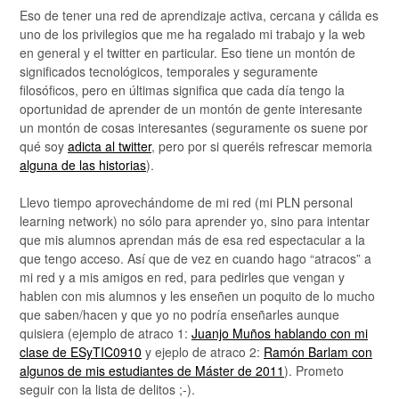
Eso de tener una red de aprendizaje activa, cercana y cálida es
uno de los privilegios que me ha regalado mi trabajo y la web
en general y el twitter en particular. Eso tiene un montón de
significados tecnológicos, temporales y seguramente
filosóficos, pero en últimas significa que cada día tengo la
oportunidad de aprender de un montón de gente interesante
un montón de cosas interesantes (seguramente os suene por
qué soy
adicta al twitter
, pero por si queréis refrescar memoria
alguna de las historias
).
Llevo tiempo aprovechándome de mi red (mi PLN personal
learning network) no sólo para aprender yo, sino para intentar
que mis alumnos aprendan más de esa red espectacular a la
que tengo acceso. Así que de vez en cuando hago “atracos” a
mi red y a mis amigos en red, para pedirles que vengan y
hablen con mis alumnos y les enseñen un poquito de lo mucho
que saben/hacen y que yo no podría enseñarles aunque
quisiera (ejemplo de atraco 1:
Juanjo Muños hablando con mi
clase de ESyTIC0910
y ejeplo de atraco 2:
Ramón Barlam con
algunos de mis estudiantes de Máster de 2011
). Prometo
seguir con la lista de delitos ;-).