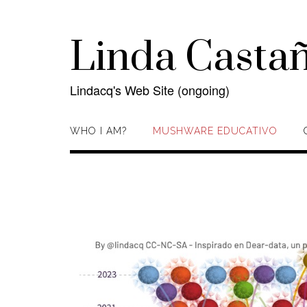
Skip
to
content
Linda Casta
Lindacq's Web Site (ongoing)
WHO I AM?
MUSHWARE EDUCATIVO