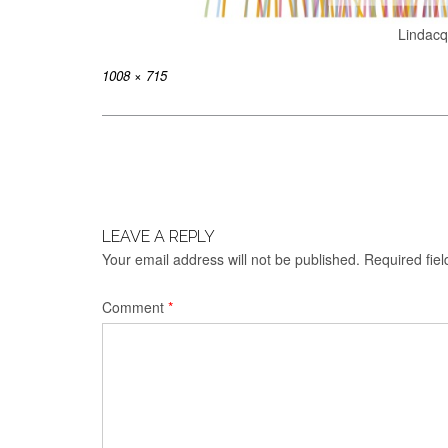
Lindacq
Full
1008 × 715
size
Post
navigation
LEAVE A REPLY
Your email address will not be published.
Required fie
Comment
*