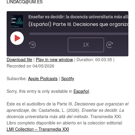
LINDACQ@UM.ES
Enseñar es decidir: la docencia universitaria más allá del método
(Español) Parte III. Decisiones que organizan el aprendizaje
PLAY
1X
EPISODE
Download file
|
Play in new window
|
Duration: 00:03:35
|
SUBSCRIBE
Recorded on 04/05/2026
SHARE
Apple Podcasts
Spotify
Subscribe:
Apple Podcasts
|
Spotify
RSS FEED
LINK
Sorry, this entry is only available in
Español
.
EMBED
Este es el audiolibro de la Parte III,
Decisiones que organizan el
aprendizaje
, de: Castañeda, L. (2026).
Enseñar es decidir. La
docencia universitaria más allá del método
. Transmedia XXI.
Libro completo disponible en abierto en la colección editorial:
LMI Collection – Transmedia XXI