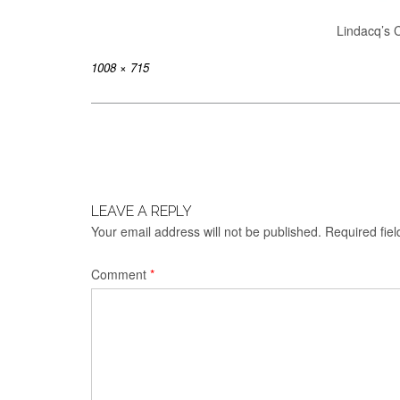
Lindacq’s 
Full
1008 × 715
size
Post
navigation
LEAVE A REPLY
Your email address will not be published.
Required fie
Comment
*