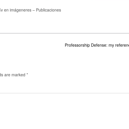
Cv en imágeneres – Publicaciones
Professorship Defense: my refere
lds are marked
*