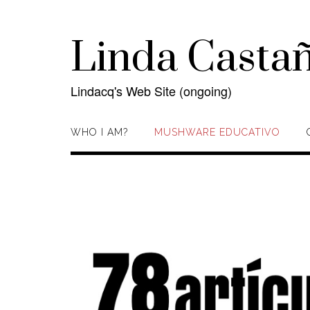
Skip
to
content
Linda Casta
Lindacq's Web Site (ongoing)
WHO I AM?
MUSHWARE EDUCATIVO