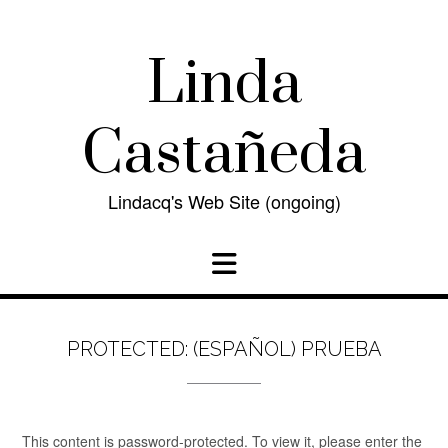
Skip
to
content
Linda
Castañeda
Lindacq's Web Site (ongoing)
PROTECTED: (ESPAÑOL) PRUEBA
This content is password-protected. To view it, please enter the