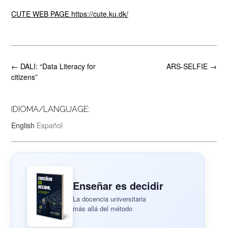
CUTE WEB PAGE https://cute.ku.dk/
Post
←
DALI: “Data Literacy for
ARS-SELFIE
→
navigation
citizens”
IDIOMA/LANGUAGE:
English
Español
Enseñar es decidir
La docencia universitaria
más allá del método